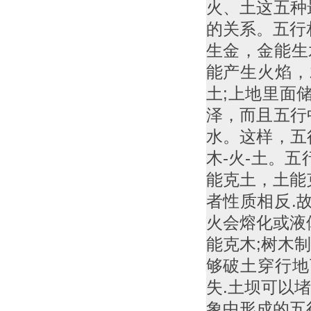
火、土这五种
的关系。五行
生金，金能生
能产生火焰，
土;上地里面
泽，而且五行
水。这样，五
木-火-土。
能克土，土能
者性质相反.
火会熔化或液
能克木;树木
够破土穿行地
失.土坝可以
象中形成的五