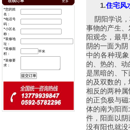
在线订单
更多
1.
住宅风
*您的姓
名：
阴阳学说，将
*电话号
码：
事物的产生、
*小区名
称：
阳观念，最早
*装修地
址：
阴的一面为阴
*装修面
平米
中的各种现象
积：
*装修要
的、热的、动
求：
是黑暗的、下
的及双数的，
相反的两种属
的正负极与磁
体的南为阳而
件，阳面以阴
没有阳也就没