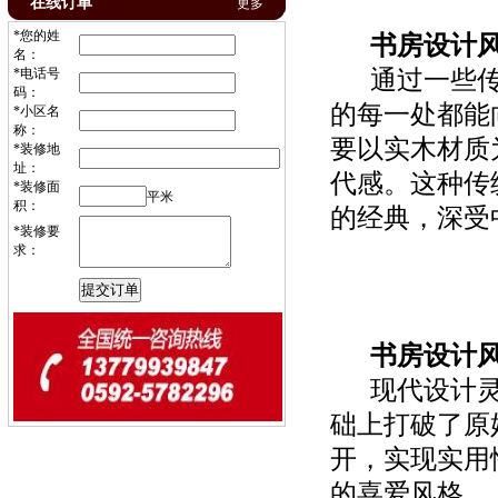
在线订单
更多
*您的姓
书房设计
名：
通过一些传
*电话号
码：
的每一处都能
*小区名
称：
要以实木材质
*装修地
址：
代感。这种传
*装修面
平米
积：
的经典，深受
*装修要
求：
书房设计
现代设计灵
础上打破了原
开，实现实用
的喜爱风格。